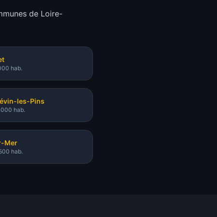
ommunes de Loire-
et
000 hab.
évin-les-Pins
 000 hab.
r-Mer
500 hab.