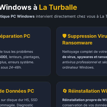
 Windows à
La Turballe
atique PC Windows
intervient directement chez vous à
La 
Réparation PC
🛡️ Suppression Vir
Ransomware
de tous les problèmes
Nettoyage complet de votre
BSOD)
, lenteurs, plantages,
de virus, spywares et ran
lus, erreurs système.
antivirus professionnel
et séc
sous 24–48h.
ordinateur Windows.
 de Données PC
🔄 Réinstallation W
sur disque dur HS, SSD
Réinstallation propre de 
dommagée. Diagnostic
conservation de vos données.