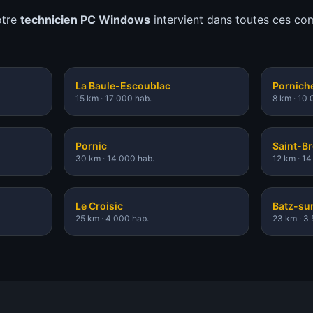
otre
technicien PC Windows
intervient dans toutes ces c
La Baule-Escoublac
Pornich
15 km
·
17 000 hab.
8 km
·
10 
Pornic
Saint-Br
30 km
·
14 000 hab.
12 km
·
14
Le Croisic
Batz-su
25 km
·
4 000 hab.
23 km
·
3 