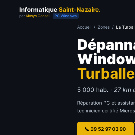
Informatique
Saint-Nazaire.
par
Alosys Conseil
PC Windows
Accueil
/
Zones
/
La Turbal
Dépann
Windo
Turballe
5 000 hab.
·
27 km
d
Réparation PC et assista
technicien certifié Micros
📞 09 52 97 03 90