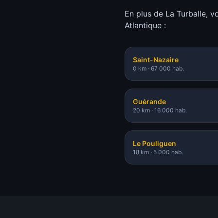
En plus de
La Turballe
, v
Atlantique :
Saint-Nazaire
0 km
·
67 000 hab.
Guérande
20 km
·
16 000 hab.
Le Pouliguen
18 km
·
5 000 hab.