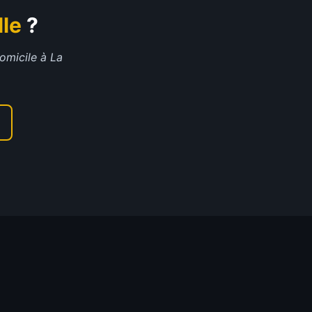
lle
?
domicile à
La