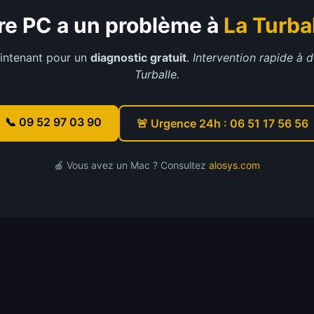
re PC a un problème à
La Turba
intenant pour un
diagnostic gratuit
.
Intervention rapide à 
Turballe
.
📞 09 52 97 03 90
🚨 Urgence 24h : 06 51 17 56 56
🍎 Vous avez un Mac ? Consultez
alosys.com