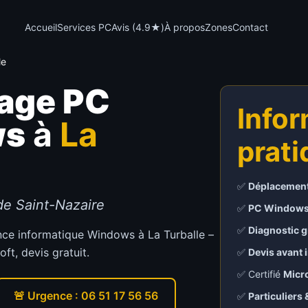
Accueil
Services PC
Avis (4.9★)
À propos
Zones
Contact
le
age PC
Info
ws
à
La
prat
✅
Déplacement
e Saint-Nazaire
✅
PC Windows
✅
Diagnostic g
nce informatique Windows à La Turballe –
oft, devis gratuit.
✅
Devis avant 
✅ Certifié
Micr
🚨 Urgence : 06 51 17 56 56
✅
Particuliers 