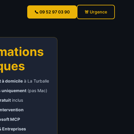
📞 09 52 97 03 90
🚨 Urgence
rmations
iques
 à domicile
à
La Turballe
 uniquement
(pas Mac)
ratuit
inclus
intervention
osoft MCP
& Entreprises