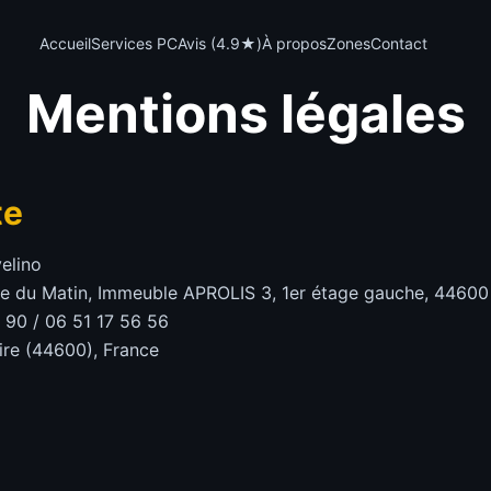
Accueil
Services PC
Avis (4.9★)
À propos
Zones
Contact
Mentions légales
te
elino
ile du Matin, Immeuble APROLIS 3, 1er étage gauche, 44600
90 / 06 51 17 56 56
re (44600), France